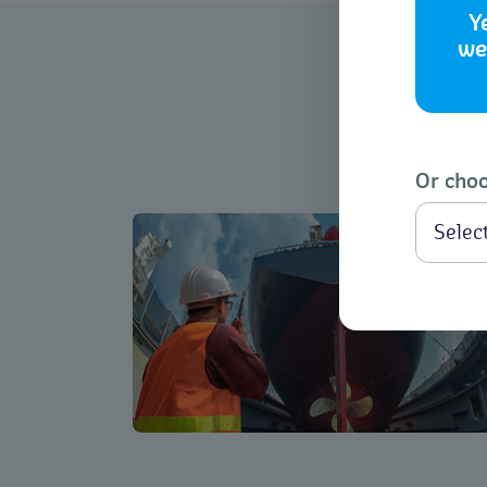
Y
we
Or choo