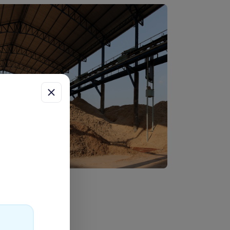
ess
uch