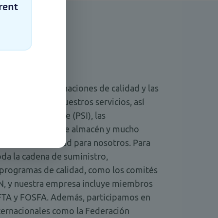
rent
iones
dad, las determinaciones de calidad y las
rman parte de nuestros servicios, así
Select
vias al embarque (PSI), las
las inspecciones de almacén y mucho
ad es una prioridad para nosotros. Para
toda la cadena de suministro,
programas de calidad, como los comités
N, y nuestra empresa incluye miembros
TA y FOSFA. Además, participamos en
nternacionales como la Federación