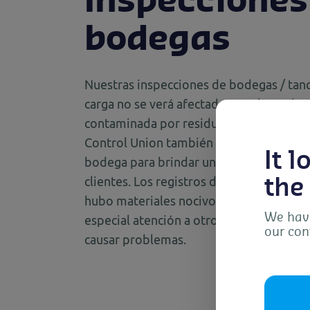
Inspecciones
bodegas
Nuestras inspecciones de bodegas / tanq
carga no se verá afectada por el estado 
contaminada por residuos ya presentes 
Control Union también completa las insp
It 
bodega para brindar un nivel adicional d
clientes. Los registros del barco se chequ
the
hubo materiales nocivos entre las carga
We have
especial atención a otros productos tr
our con
causar problemas.
To 
dev
as 
con