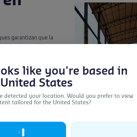
 en
ues garantizan que la
de los mismos ni
en las bodegas / tanques.
ecciones de las tapas de
looks like you're based in
e tranquilidad a nuestros
ean, para verificar si
 United States
s anteriores y prestamos
 detected your location. Would you prefer to view
ansportados que pueden
tent tailored for the United States?
Manage Consent
provide the best experiences, we use technologies like cookies to store and/or acc
ice information. Consenting to these technologies will allow us to process data s
🇺🇸
browsing behavior or unique IDs on this site. Not consenting or withdrawing
sent, may adversely affect certain features and functions.