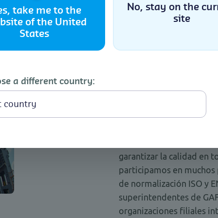
No, stay on the cur
es, take me to the
site
bsite of the United
Accept
States
Cookie Policy
Privacy Statement
Inspecc
se a different country:
Las inspecciones de canti
verificaciones también fo
como las inspecciones pre
supervisiones de carga, 
más. La garantía de calid
garantizar la calidad en 
participamos en muchos 
de normalización ISO y E
superintendentes de GAF
organizaciones filiales i